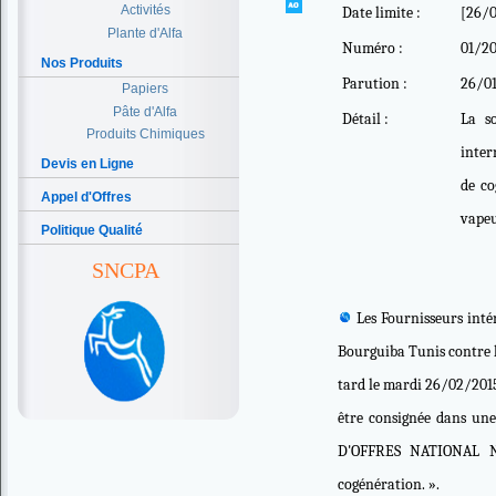
Activités
Date limite :
[26/0
Plante d'Alfa
Numéro :
01/20
Nos Produits
Parution :
26/0
Papiers
Pâte d'Alfa
Détail :
La so
Produits Chimiques
inter
Devis en Ligne
de co
Appel d'Offres
vapeu
Politique Qualité
SNCPA
Les Fournisseurs intér
Bourguiba Tunis contre l
tard le mardi 26/02/2015 
être consignée dans un
D'OFFRES NATIONAL N°15
cogénération. ».