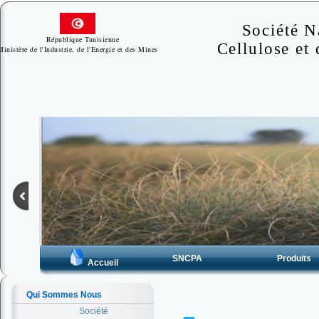
Société N
République Tunisienne
Cellulose et 
Ministère de l'Industrie, de l'Energie et des Mines
SNCPA
Produits
Accueil
Qui Sommes Nous
Société