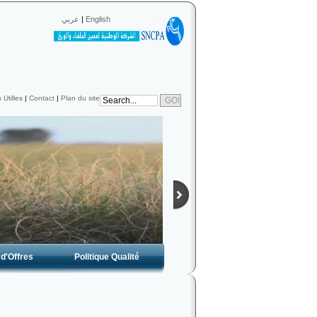
عربي
|
English
 Utilles
|
Contact
|
Plan du site
d'Offres
Politique Qualité