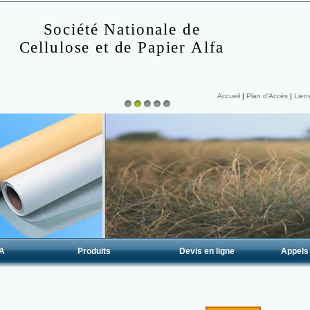
Société Nationale de
Cellulose et de Papier Alfa
Accueil
|
Plan d'Accès
|
Liens
1
2
3
4
5
A
Produits
Devis en ligne
Appels 